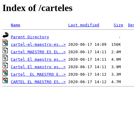
Index of /carteles
Name
Last modified
Size
De
Parent Directory
cartel-el-maestro-es..>
Cartel MAESTRO ES EL..>
Cartel El maestro es..>
Cartel El maestro es..>
Cartel  EL MAESTRO E..>
CARTEL EL MAESTRO ES..>