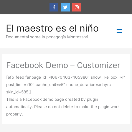
Ir
al
contenido
El maestro es el niño
Men
Documental sobre la pedagogía Montessori
princ
Facebook Demo – Customizer
[efb_feed fanpage_id=»106704037405386″ show_like_box=»1″
post_limit=»10″ cache_unit=»5″ cache_duration=»days»
skin_id=585 ]
This is a Facebook demo page created by plugin
automatically. Please do not delete to make the plugin work
properly.