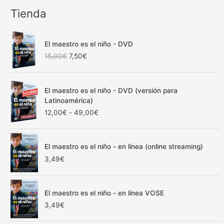
Tienda
El maestro es el niño - DVD
E
E
15,00
€
7,50
€
l
l
p
p
r
r
El maestro es el niño - DVD (versión para
e
e
Latinoamérica)
c
c
R
12,00
€
-
49,00
€
i
i
a
o
o
n
o
a
g
r
c
El maestro es el niño - en línea (online streaming)
o
i
t
3,49
€
d
g
u
e
i
a
p
n
l
r
El maestro es el niño - en línea VOSE
a
e
e
3,49
€
l
s
c
e
:
i