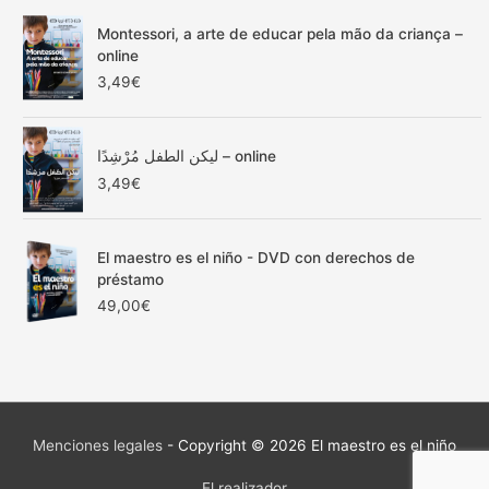
r
7
o
a
,
Montessori, a arte de educar pela mão da criança –
s
:
5
online
:
1
0
3,49
€
d
5
€
e
,
.
s
0
d
ليكن الطفل مُرْشِدًا – online
0
e
€
3,49
€
1
.
2
,
El maestro es el niño - DVD con derechos de
0
préstamo
0
€
49,00
€
h
a
s
t
a
4
Menciones legales
- Copyright © 2026
El maestro es el niño
9
,
El realizador