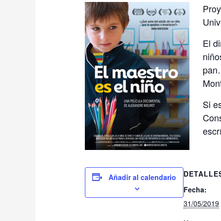
Proy
Univ
El d
niño
pan…
Mont
Si e
Cons
escr
DETALLE
Añadir al calendario
Fecha:
31/05/2019