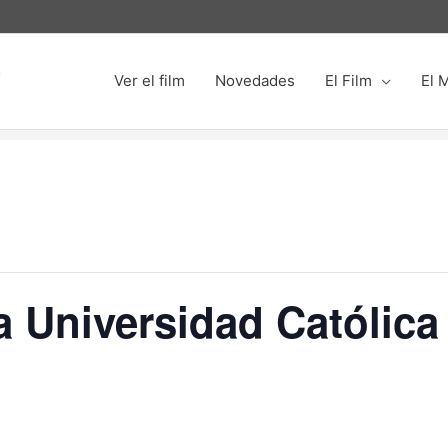
o
Ver el film
Novedades
El Film
El 
a Universidad Católica