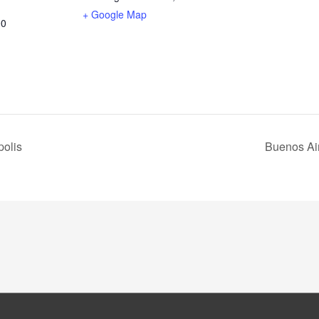
+ Google Map
00
polis
Buenos Air