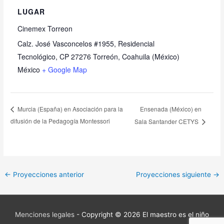
LUGAR
Cinemex Torreon
Calz. José Vasconcelos #1955, Residencial
Tecnológico, CP 27276 Torreón, Coahuila (México)
México
+ Google Map
Ensenada (México) en
Murcia (España) en Asociación para la
difusión de la Pedagogía Montessori
Sala Santander CETYS
←
Proyecciones anterior
Proyecciones siguiente
→
Menciones legales
- Copyright © 2026
El maestro es el niño