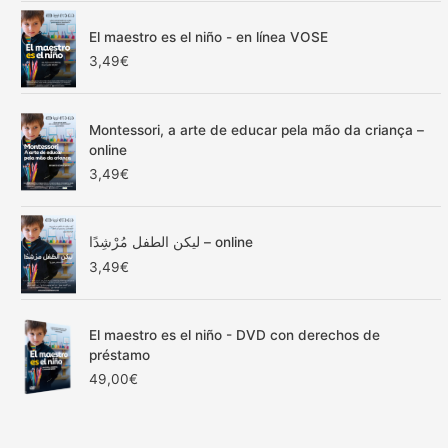
i
a
p
n
l
r
El maestro es el niño - en línea VOSE
a
e
e
3,49
€
l
s
c
e
:
i
r
7
o
a
,
Montessori, a arte de educar pela mão da criança –
s
:
5
online
:
1
0
3,49
€
d
5
€
e
,
.
s
0
d
ليكن الطفل مُرْشِدًا – online
0
e
€
3,49
€
1
.
2
,
El maestro es el niño - DVD con derechos de
0
préstamo
0
€
49,00
€
h
a
s