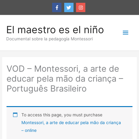
Ir
al
contenido
El maestro es el niño
Men
Documental sobre la pedagogía Montessori
princ
VOD – Montessori, a arte de
educar pela mão da criança –
Português Brasileiro
To access this page, you must purchase
Montessori, a arte de educar pela mão da criança
– online
.