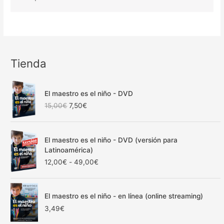
Tienda
El maestro es el niño - DVD
E
E
15,00
€
7,50
€
l
l
p
p
r
r
El maestro es el niño - DVD (versión para
e
e
Latinoamérica)
c
c
R
12,00
€
-
49,00
€
i
i
a
o
o
n
o
a
g
r
c
El maestro es el niño - en línea (online streaming)
o
i
t
3,49
€
d
g
u
e